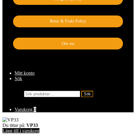
Retur & Frakt Policy
Om oss
Mitt konto
Sök
Sök
Sök
efter:
Varukorg
0
Du tittar på:
VP33
Lägg till i varukorg