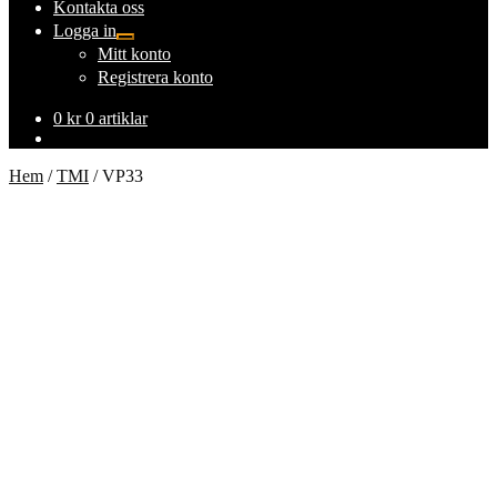
Kontakta oss
Logga in
Expandera
Mitt konto
undermeny
Registrera konto
0
kr
0 artiklar
Hem
/
TMI
/
VP33