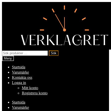
Hoppa
Hoppa
till
till
navigering
innehåll
Sök
Sök
efter:
Meny
Startsida
Varumärke
Kontakta oss
Logga in
Mitt konto
Registrera konto
Startsida
Varumärke