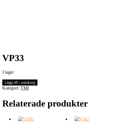
VP33
I lager
VP33
Lägg till i varukorg
mängd
Kategori:
TMI
Relaterade produkter