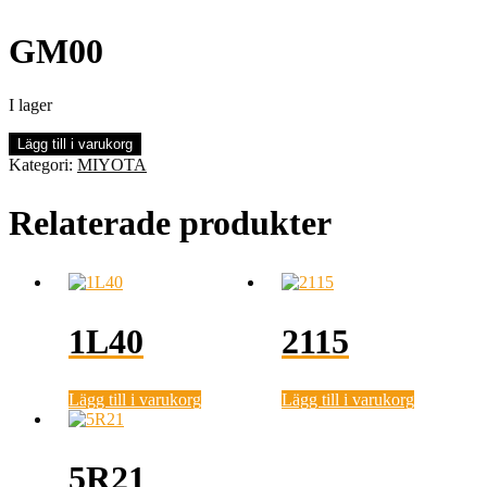
GM00
I lager
GM00
Lägg till i varukorg
mängd
Kategori:
MIYOTA
Relaterade produkter
1L40
2115
Lägg till i varukorg
Lägg till i varukorg
5R21