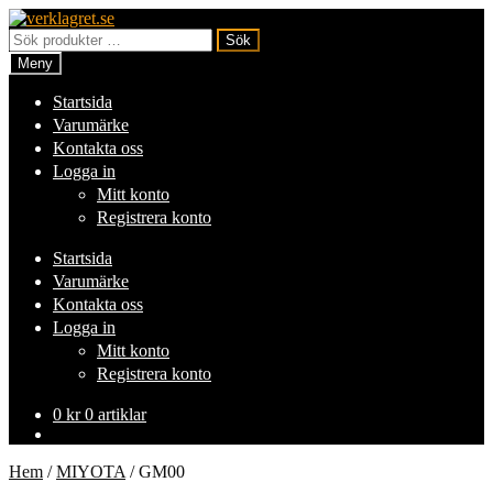
Hoppa
Hoppa
till
till
Sök
Sök
navigering
innehåll
efter:
Meny
Startsida
Varumärke
Kontakta oss
Logga in
Mitt konto
Registrera konto
Startsida
Varumärke
Kontakta oss
Logga in
Mitt konto
Registrera konto
0
kr
0 artiklar
Hem
/
MIYOTA
/
GM00