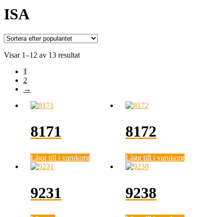
ISA
Sortera
Visar 1–12 av 13 resultat
efter
1
popularitet
2
→
8171
8172
Lägg till i varukorg
Lägg till i varukorg
9231
9238