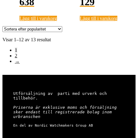
638
129
Lägg till i varukorg
Lägg till i varukorg
Sortera
Visar 1–12 av 13 resultat
efter
1
popularitet
2
→
Utförsäljning av  parti med urverk och 
tillbehör.

Priserna är exklusive moms och försäljning 
sker endast till registrerade bolag inom 
urbranschen
En del av Nordic Watchmakers Group AB