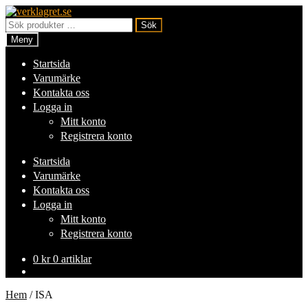
Hoppa
Hoppa
till
till
Sök
Sök
navigering
innehåll
efter:
Meny
Startsida
Varumärke
Kontakta oss
Logga in
Mitt konto
Registrera konto
Startsida
Varumärke
Kontakta oss
Logga in
Mitt konto
Registrera konto
0
kr
0 artiklar
Hem
/
ISA