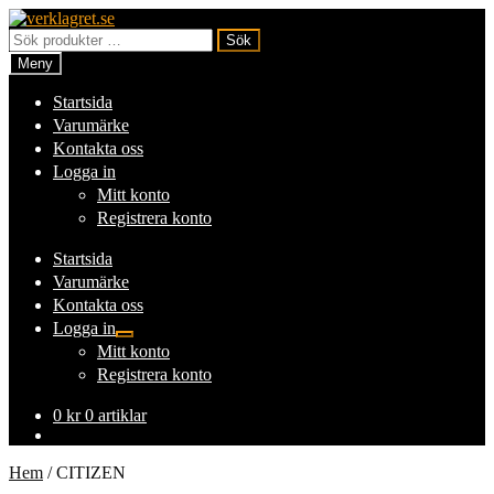
Hoppa
Hoppa
till
till
Sök
Sök
navigering
innehåll
efter:
Meny
Startsida
Varumärke
Kontakta oss
Logga in
Mitt konto
Registrera konto
Startsida
Varumärke
Kontakta oss
Logga in
Expandera
Mitt konto
undermeny
Registrera konto
0
kr
0 artiklar
Hem
/
CITIZEN